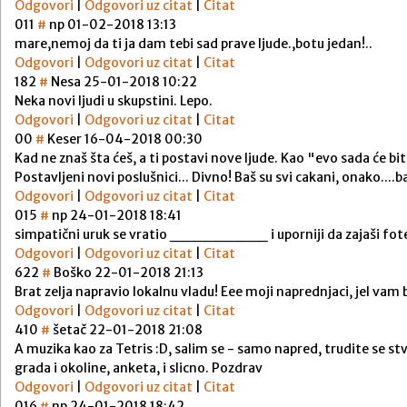
Odgovori
|
Odgovori uz citat
|
Citat
0
11
#
np
01-02-2018 13:13
mare,nemoj da ti ja dam tebi sad prave ljude.,botu jedan!..
Odgovori
|
Odgovori uz citat
|
Citat
18
2
#
Nesa
25-01-2018 10:22
Neka novi ljudi u skupstini. Lepo.
Odgovori
|
Odgovori uz citat
|
Citat
0
0
#
Keser
16-04-2018 00:30
Kad ne znaš šta ćeš, a ti postavi nove ljude. Kao "evo sada će bit
Postavljeni novi poslušnici... Divno! Baš su svi cakani, onako....b
Odgovori
|
Odgovori uz citat
|
Citat
0
15
#
np
24-01-2018 18:41
simpatični uruk se vratio _________ i uporniji da zajaši fotel
Odgovori
|
Odgovori uz citat
|
Citat
6
22
#
Boško
22-01-2018 21:13
Brat zelja napravio lokalnu vladu! Eee moji naprednjaci, jel vam 
Odgovori
|
Odgovori uz citat
|
Citat
4
10
#
šetač
22-01-2018 21:08
A muzika kao za Tetris :D, salim se - samo napred, trudite se stv
grada i okoline, anketa, i slicno. Pozdrav
Odgovori
|
Odgovori uz citat
|
Citat
0
16
#
np
24-01-2018 18:42