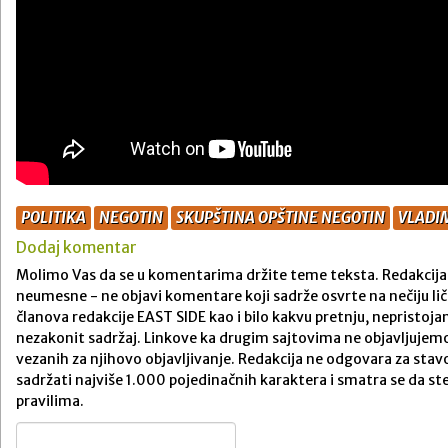
POLITIKA
NEGOTIN
SKUPŠTINA OPŠTINE NEGOTIN
VLADIM
Dodaj komentar
Molimo Vas da se u komentarima držite teme teksta. Redakcija 
neumesne - ne objavi komentare koji sadrže osvrte na nečiju ličn
članova redakcije EAST SIDE kao i bilo kakvu pretnju, nepristojan
nezakonit sadržaj. Linkove ka drugim sajtovima ne objavljuje
vezanih za njihovo objavljivanje. Redakcija ne odgovara za st
sadržati najviše 1.000 pojedinačnih karaktera i smatra se da 
pravilima.