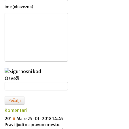
Ime (obavezno)
Osveži
Pošalji
Komentari
20
1
#
Mare
25-01-2018 14:45
Pravi ljudi na pravom mestu.