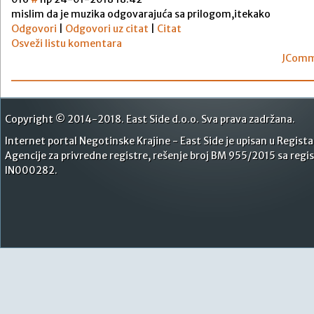
mislim da je muzika odgovarajuća sa prilogom,itekako
Odgovori
|
Odgovori uz citat
|
Citat
Osveži listu komentara
JComm
Copyright © 2014-2018. East Side d.o.o. Sva prava zadržana.
Internet portal Negotinske Krajine - East Side je upisan u Regist
Agencije za privredne registre, rešenje broj BM 955/2015 sa reg
IN000282.