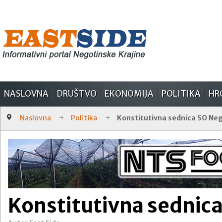
NASLOVNA
DRUŠTVO
EKONOMIJA
POLITIKA
HR
Naslovna
Politika
Konstitutivna sednica SO Ne
Konstitutivna sednic